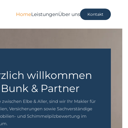
Home
Leistungen
Über uns
Kontakt
zlich willkommen
 Bunk & Partner
zwischen Elbe & Aller, sind wir Ihr Makler für
ien, Versicherungen sowie Sachverständige
obilien- und Schimmelpilzbewertung im
um.