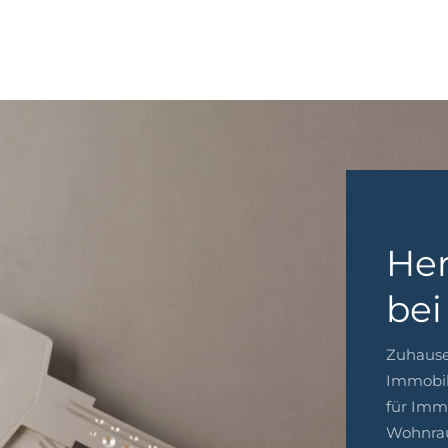
Her
bei
Zuhause 
Immobil
für Imm
Wohnra